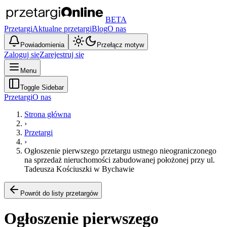
BETA
Przetargi
Aktualne przetargi
Blog
O nas
Powiadomienia
Przełącz motyw
Zaloguj się
Zarejestruj się
Menu
Toggle Sidebar
Przetargi
O nas
Strona główna
›
Przetargi
›
Ogłoszenie pierwszego przetargu ustnego nieograniczonego
na sprzedaż nieruchomości zabudowanej położonej przy ul.
Tadeusza Kościuszki w Bychawie
Powrót do listy przetargów
Ogłoszenie pierwszego