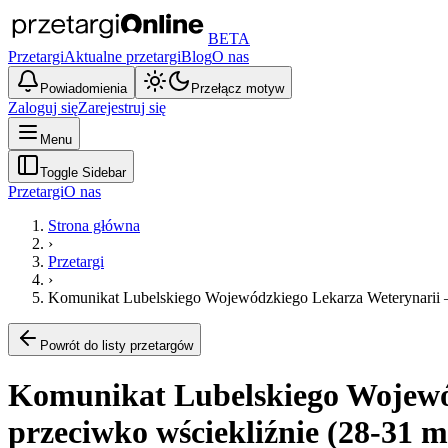
BETA
Przetargi
Aktualne przetargi
Blog
O nas
Powiadomienia
Przełącz motyw
Zaloguj się
Zarejestruj się
Menu
Toggle Sidebar
Przetargi
O nas
Strona główna
›
Przetargi
›
Komunikat Lubelskiego Wojewódzkiego Lekarza Weterynarii – 
Powrót do listy przetargów
Komunikat Lubelskiego Wojewód
przeciwko wściekliźnie (28-31 m