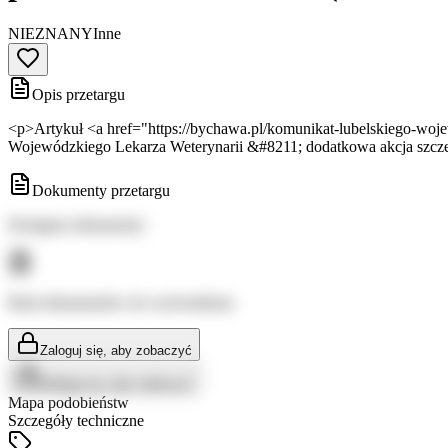
NIEZNANY
Inne
Opis przetargu
<p>Artykuł <a href="https://bychawa.pl/komunikat-lubelskiego-woj
Wojewódzkiego Lekarza Weterynarii &#8211; dodatkowa akcja szczep
Dokumenty przetargu
Dostępne dokumenty:
Brak dokumentów do wyświetlenia
Zaloguj się, aby zobaczyć
Zaloguj się, aby zobaczyć
Mapa podobieństw
Szczegóły techniczne