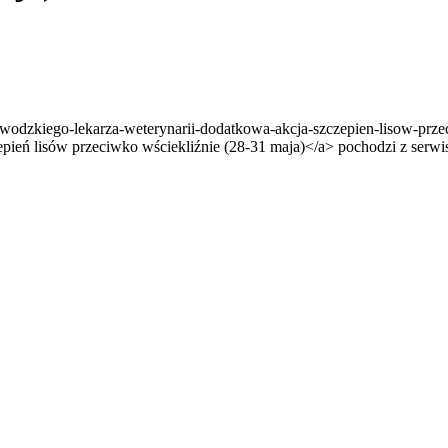
ewodzkiego-lekarza-weterynarii-dodatkowa-akcja-szczepien-lisow-pr
ień lisów przeciwko wściekliźnie (28-31 maja)</a> pochodzi z serw