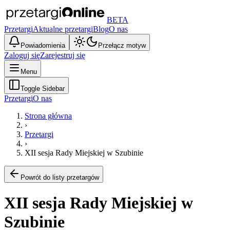
BETA
Przetargi
Aktualne przetargi
Blog
O nas
Powiadomienia
Przełącz motyw
Zaloguj się
Zarejestruj się
Menu
Toggle Sidebar
Przetargi
O nas
Strona główna
›
Przetargi
›
XII sesja Rady Miejskiej w Szubinie
Powrót do listy przetargów
XII sesja Rady Miejskiej w
Szubinie