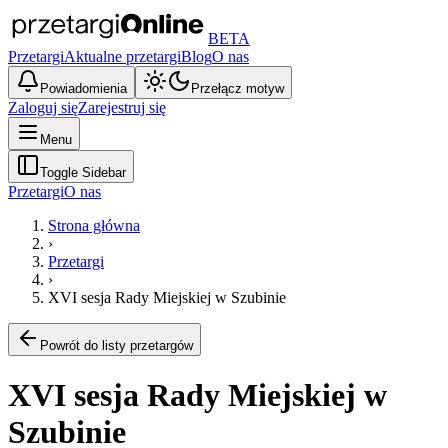
BETA
Przetargi
Aktualne przetargi
Blog
O nas
Powiadomienia
Przełącz motyw
Zaloguj się
Zarejestruj się
Menu
Toggle Sidebar
Przetargi
O nas
Strona główna
›
Przetargi
›
XVI sesja Rady Miejskiej w Szubinie
Powrót do listy przetargów
XVI sesja Rady Miejskiej w
Szubinie