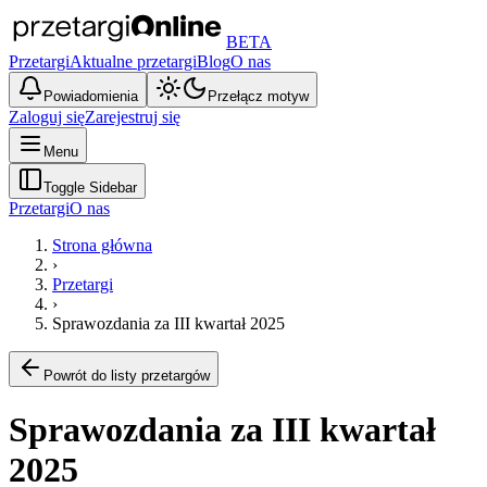
BETA
Przetargi
Aktualne przetargi
Blog
O nas
Powiadomienia
Przełącz motyw
Zaloguj się
Zarejestruj się
Menu
Toggle Sidebar
Przetargi
O nas
Strona główna
›
Przetargi
›
Sprawozdania za III kwartał 2025
Powrót do listy przetargów
Sprawozdania za III kwartał
2025