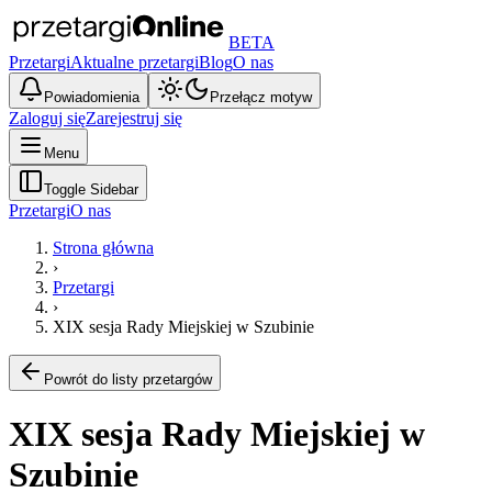
BETA
Przetargi
Aktualne przetargi
Blog
O nas
Powiadomienia
Przełącz motyw
Zaloguj się
Zarejestruj się
Menu
Toggle Sidebar
Przetargi
O nas
Strona główna
›
Przetargi
›
XIX sesja Rady Miejskiej w Szubinie
Powrót do listy przetargów
XIX sesja Rady Miejskiej w
Szubinie