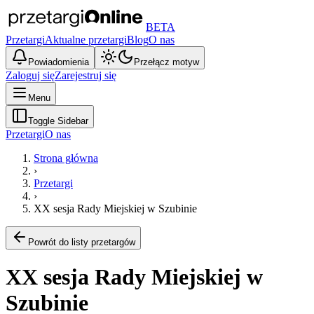
BETA
Przetargi
Aktualne przetargi
Blog
O nas
Powiadomienia
Przełącz motyw
Zaloguj się
Zarejestruj się
Menu
Toggle Sidebar
Przetargi
O nas
Strona główna
›
Przetargi
›
XX sesja Rady Miejskiej w Szubinie
Powrót do listy przetargów
XX sesja Rady Miejskiej w
Szubinie