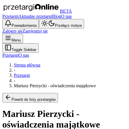
BETA
Przetargi
Aktualne przetargi
Blog
O nas
Powiadomienia
Przełącz motyw
Zaloguj się
Zarejestruj się
Menu
Toggle Sidebar
Przetargi
O nas
Strona główna
›
Przetargi
›
Mariusz Pierzycki - oświadczenia majątkowe
Powrót do listy przetargów
Mariusz Pierzycki -
oświadczenia majątkowe