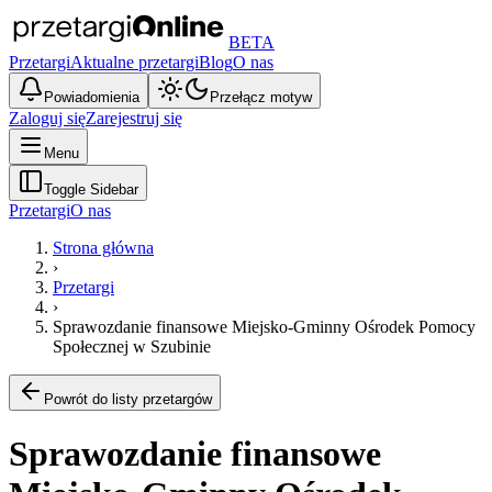
BETA
Przetargi
Aktualne przetargi
Blog
O nas
Powiadomienia
Przełącz motyw
Zaloguj się
Zarejestruj się
Menu
Toggle Sidebar
Przetargi
O nas
Strona główna
›
Przetargi
›
Sprawozdanie finansowe Miejsko-Gminny Ośrodek Pomocy
Społecznej w Szubinie
Powrót do listy przetargów
Sprawozdanie finansowe