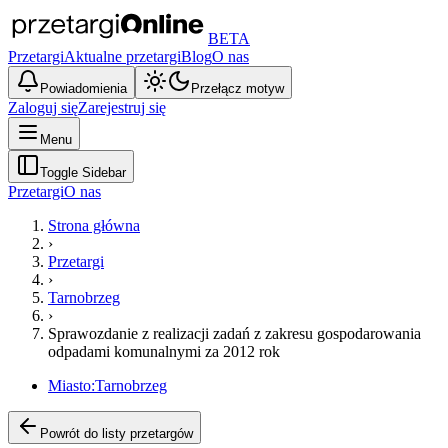
BETA
Przetargi
Aktualne przetargi
Blog
O nas
Powiadomienia
Przełącz motyw
Zaloguj się
Zarejestruj się
Menu
Toggle Sidebar
Przetargi
O nas
Strona główna
›
Przetargi
›
Tarnobrzeg
›
Sprawozdanie z realizacji zadań z zakresu gospodarowania
odpadami komunalnymi za 2012 rok
Miasto:
Tarnobrzeg
Powrót do listy przetargów