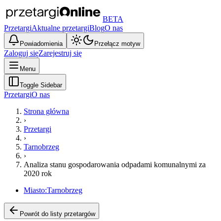
BETA
Przetargi
Aktualne przetargi
Blog
O nas
Powiadomienia
Przełącz motyw
Zaloguj się
Zarejestruj się
Menu
Toggle Sidebar
Przetargi
O nas
Strona główna
›
Przetargi
›
Tarnobrzeg
›
Analiza stanu gospodarowania odpadami komunalnymi za
2020 rok
Miasto:
Tarnobrzeg
Powrót do listy przetargów